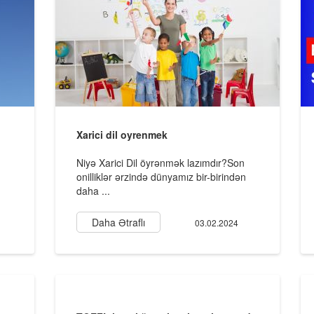
Xarici dil oyrenmek
Niyə Xarici Dil öyrənmək lazımdır?Son
onilliklər ərzində dünyamız bir-birindən
daha ...
Daha Ətraflı
03.02.2024