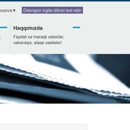
ycanca
▼
Ödənişsiz ingilis dilinizi test edin
Haqqımızda
,
Faydalı və maraqlı xəbərlər,
vakansiya, əlaqə vasitələri