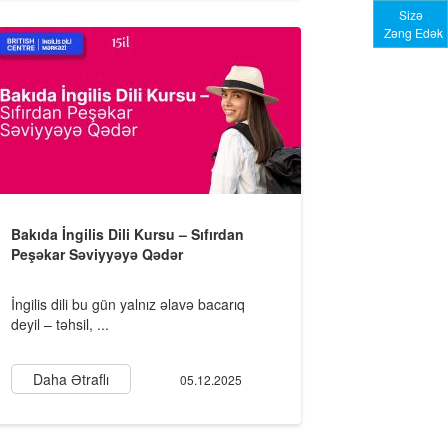
Sizə
Zəng Edək
Bakıda İngilis Dili Kursu – Sıfırdan
Peşəkar Səviyyəyə Qədər
İngilis dili bu gün yalnız əlavə bacarıq
deyil – təhsil, ...
Daha Ətraflı
05.12.2025