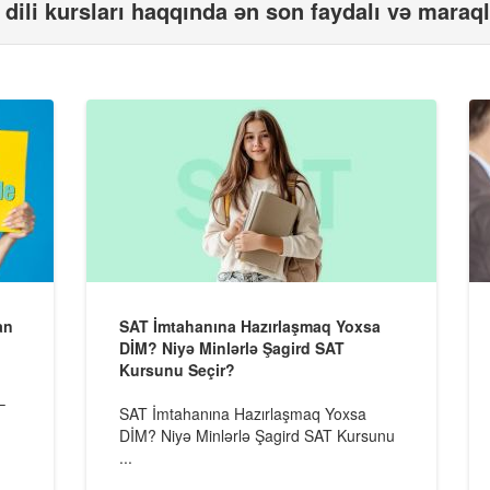
s dili kursları haqqında ən son faydalı və maraql
an
SAT İmtahanına Hazırlaşmaq Yoxsa
DİM? Niyə Minlərlə Şagird SAT
Kursunu Seçir?
–
SAT İmtahanına Hazırlaşmaq Yoxsa
DİM? Niyə Minlərlə Şagird SAT Kursunu
...