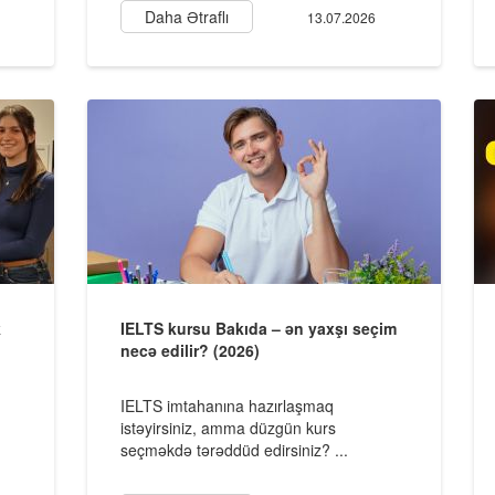
Daha Ətraflı
13.07.2026
k
IELTS kursu Bakıda – ən yaxşı seçim
necə edilir? (2026)
IELTS imtahanına hazırlaşmaq
istəyirsiniz, amma düzgün kurs
n
seçməkdə tərəddüd edirsiniz? ...