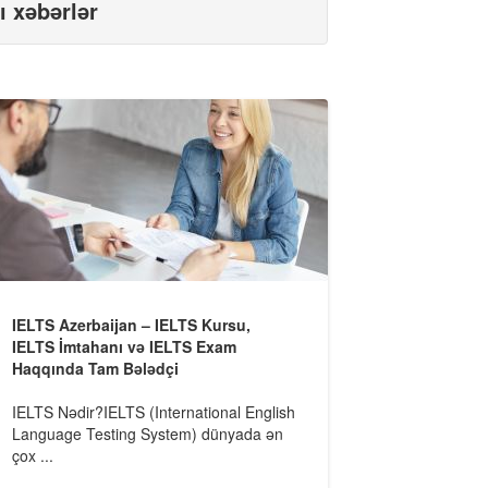
ı xəbərlər
IELTS Azerbaijan – IELTS Kursu,
IELTS İmtahanı və IELTS Exam
Haqqında Tam Bələdçi
IELTS Nədir?IELTS (International English
Language Testing System) dünyada ən
çox ...