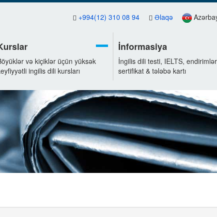
+994(12) 310 08 94
Əlaqə
Azərba
Kurslar
İnformasiya
Böyüklər və kiçiklər üçün yüksək
İngilis dili testi, IELTS, endirimlər
eyfiyyətli ingilis dili kursları
sertifikat & tələbə kartı