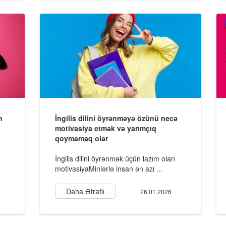
n
İngilis dilini öyrənməyə özünü necə
motivasiya etmək və yarımçıq
qoymamaq olar
İngilis dilini öyrənmək üçün lazım olan
motivasiyaMinlərlə insan ən azı ...
Daha Ətraflı
26.01.2026