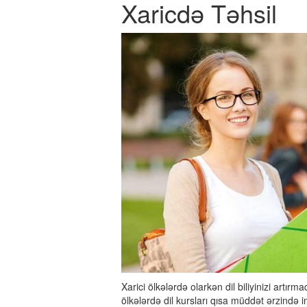
Xaricdə Təhsil
Xarici ölkələrdə olarkən dil biliyinizi artı
ölkələrdə dil kursları qısa müddət ərzində i