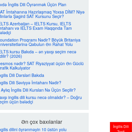
vdə İngilis Dili Öyrənmək Üçün Plan
AT İmtahanına Hazırlaşmaq Yoxsa DİM? Niyə
inlərlə Şagird SAT Kursunu Seçir?
ELTS Azerbaijan – IELTS Kursu, IELTS
mtahanı və IELTS Exam Haqqında Tam
ələdçi
oundation Proqramı Nədir? Böyük Britaniya
niversitetlərinə Qəbulun Ən Rahat Yolu
ELTS kursu Bakıda – ən yaxşı seçim necə
dilir? (2026)
esmos nədir? SAT Riyaziyyat üçün Ən Güclü
rafik Kalkulyator
ngilis Dili Dərsləri Bakıda
ngilis Dili Səviyyə İmtahanı Nədir?
 Aylıq İngilis Dili Kursları Nə Üçün Seçilir?
axşı ingilis dili kursu necə olmalıdır? – Doğru
eçim üçün bələdçi
Ən çox baxılanlar
İngilis Dili
ngilis dilini öyrənməyin 10 üstün yolu
Testi