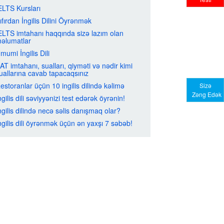
ELTS Kursları
ıfırdan İngilis Dilini Öyrənmək
ELTS imtahanı haqqında sizə lazım olan
əlumatlar
mumi İngilis Dili
AT imtahanı, sualları, qiyməti və nədir kimi
uallarına cavab tapacaqsınız
estoranlar üçün 10 ingilis dilində kəlimə
Sizə
Zəng Edək
ngilis dili səviyyənizi test edərək öyrənin!
ngilis dilində necə səlis danışmaq olar?
ngilis dili öyrənmək üçün ən yaxşı 7 səbəb!