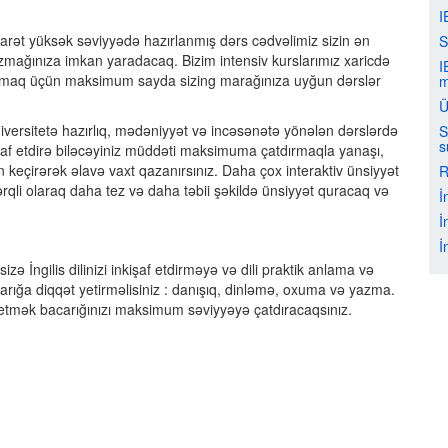
I
arət yüksək səviyyədə hazırlanmış dərs cədvəlimiz sizin ən
S
mağınıza imkan yaradacaq. Bizim intensiv kurslarımız xaricdə
I
 olmaq üçün maksimum sayda sizing marağınıza uyğun dərslər
m
Ü
universitetə hazırlıq, mədəniyyət və incəsənətə yönələn dərslərdə
S
s
inkişaf etdirə biləcəyiniz müddəti maksimuma çatdırmaqla yanaşı,
n keçirərək əlavə vaxt qazanırsınız. Daha çox interaktiv ünsiyyət
R
rqli olaraq daha tez və daha təbii şəkildə ünsiyyət quracaq və
İ
İ
İ
sizə İngilis dilinizi inkişaf etdirməyə və dili praktik anlama və
arığa diqqət yetirməlisiniz : danışıq, dinləmə, oxuma və yazma.
adə etmək bacarığınızı maksimum səviyyəyə çatdıracaqsınız.