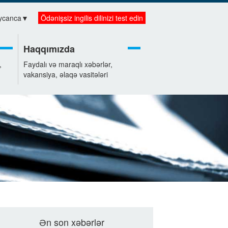
ycanca
▼
Ödənişsiz ingilis dilinizi test edin
Haqqımızda
,
Faydalı və maraqlı xəbərlər,
vakansiya, əlaqə vasitələri
Ən son xəbərlər