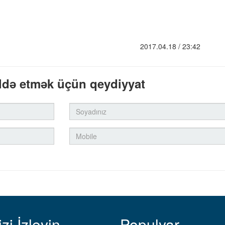
2017.04.18 / 23:42
ldə etmək üçün qeydiyyat
izi İzləyin
Populyar