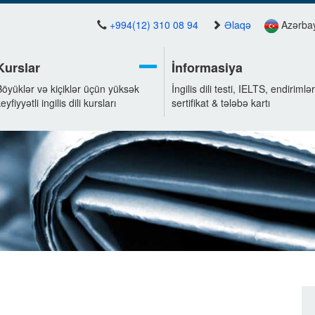
+994(12) 310 08 94
Əlaqə
Azərba
Kurslar
İnformasiya
Böyüklər və kiçiklər üçün yüksək
İngilis dili testi, IELTS, endirimlər
eyfiyyətli ingilis dili kursları
sertifikat & tələbə kartı