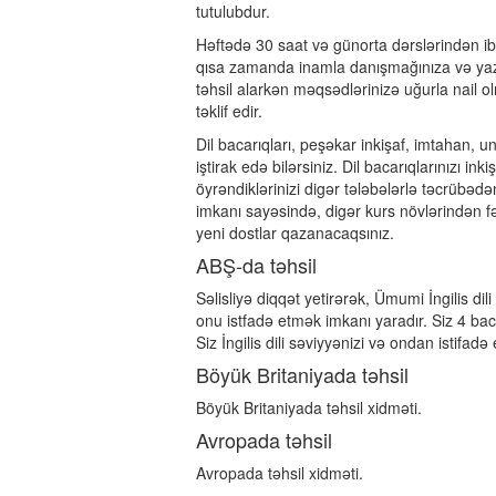
tutulubdur.
Həftədə 30 saat və günorta dərslərindən ib
qısa zamanda inamla danışmağınıza və yaz
təhsil alarkən məqsədlərinizə uğurla nail
təklif edir.
Dil bacarıqları, peşəkar inkişaf, imtahan, 
iştirak edə bilərsiniz. Dil bacarıqlarınızı 
öyrəndiklərinizi digər tələbələrlə təcrübədə
imkanı sayəsində, digər kurs növlərindən fə
yeni dostlar qazanacaqsınız.
ABŞ-da təhsil
Səlisliyə diqqət yetirərək, Ümumi İngilis dili 
onu istfadə etmək imkanı yaradır. Siz 4 bac
Siz İngilis dili səviyyənizi və ondan istif
Böyük Britaniyada təhsil
Böyük Britaniyada təhsil xidməti.
Avropada təhsil
Avropada təhsil xidməti.