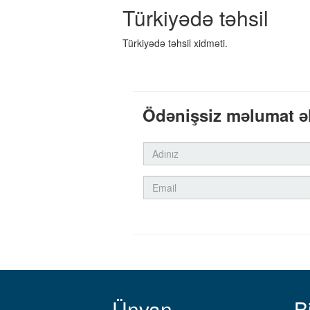
Türkiyədə təhsil
Türkiyədə təhsil xidməti.
Ödənişsiz məlumat ə
Ünvan
B