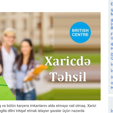
E
S
M
I
İ
B
F
U
I
e
D
Q
İ
İ
3
Y
s
rmaq və bütün karyera imkanlarını əldə etməyə nail olmaq. Xarici
ngilis dilini inkişaf etmək istəyən şəxslər üçün nəzərdə
İ