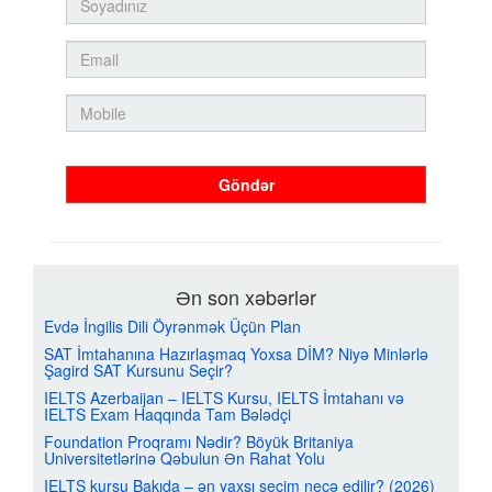
Göndər
Ən son xəbərlər
Evdə İngilis Dili Öyrənmək Üçün Plan
SAT İmtahanına Hazırlaşmaq Yoxsa DİM? Niyə Minlərlə
Şagird SAT Kursunu Seçir?
IELTS Azerbaijan – IELTS Kursu, IELTS İmtahanı və
IELTS Exam Haqqında Tam Bələdçi
Foundation Proqramı Nədir? Böyük Britaniya
Universitetlərinə Qəbulun Ən Rahat Yolu
IELTS kursu Bakıda – ən yaxşı seçim necə edilir? (2026)