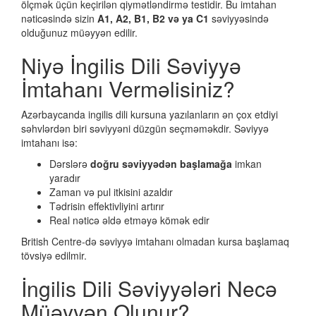
ölçmək üçün keçirilən qiymətləndirmə testidir. Bu imtahan
nəticəsində sizin
A1, A2, B1, B2 və ya C1
səviyyəsində
olduğunuz müəyyən edilir.
Niyə İngilis Dili Səviyyə
İmtahanı Verməlisiniz?
Azərbaycanda ingilis dili kursuna yazılanların ən çox etdiyi
səhvlərdən biri səviyyəni düzgün seçməməkdir. Səviyyə
imtahanı isə:
Dərslərə
doğru səviyyədən başlamağa
imkan
yaradır
Zaman və pul itkisini azaldır
Tədrisin effektivliyini artırır
Real nəticə əldə etməyə kömək edir
British Centre-də səviyyə imtahanı olmadan kursa başlamaq
tövsiyə edilmir.
İngilis Dili Səviyyələri Necə
Müəyyən Olunur?