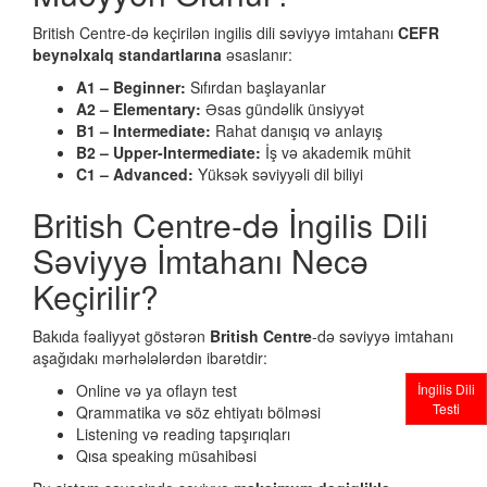
British Centre-də keçirilən ingilis dili səviyyə imtahanı
CEFR
beynəlxalq standartlarına
əsaslanır:
A1 – Beginner:
Sıfırdan başlayanlar
A2 – Elementary:
Əsas gündəlik ünsiyyət
B1 – Intermediate:
Rahat danışıq və anlayış
B2 – Upper-Intermediate:
İş və akademik mühit
C1 – Advanced:
Yüksək səviyyəli dil biliyi
British Centre-də İngilis Dili
Səviyyə İmtahanı Necə
Keçirilir?
Bakıda fəaliyyət göstərən
British Centre
-də səviyyə imtahanı
aşağıdakı mərhələlərdən ibarətdir:
Online və ya oflayn test
İngilis Dili
Testi
Qrammatika və söz ehtiyatı bölməsi
Listening və reading tapşırıqları
Qısa speaking müsahibəsi