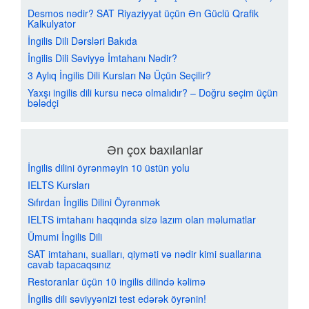
Desmos nədir? SAT Riyaziyyat üçün Ən Güclü Qrafik
Kalkulyator
İngilis Dili Dərsləri Bakıda
İngilis Dili Səviyyə İmtahanı Nədir?
3 Aylıq İngilis Dili Kursları Nə Üçün Seçilir?
Yaxşı ingilis dili kursu necə olmalıdır? – Doğru seçim üçün
bələdçi
Ən çox baxılanlar
İngilis dilini öyrənməyin 10 üstün yolu
IELTS Kursları
Sıfırdan İngilis Dilini Öyrənmək
IELTS imtahanı haqqında sizə lazım olan məlumatlar
Ümumi İngilis Dili
SAT imtahanı, sualları, qiyməti və nədir kimi suallarına
cavab tapacaqsınız
Restoranlar üçün 10 ingilis dilində kəlimə
İngilis dili səviyyənizi test edərək öyrənin!