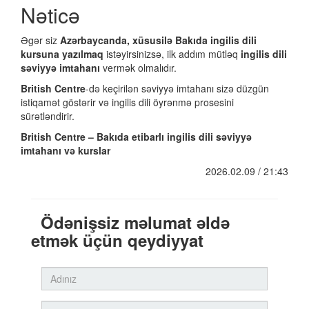
Nəticə
Əgər siz
Azərbaycanda, xüsusilə Bakıda ingilis dili
kursuna yazılmaq
istəyirsinizsə, ilk addım mütləq
ingilis dili
səviyyə imtahanı
vermək olmalıdır.
British Centre
-də keçirilən səviyyə imtahanı sizə düzgün
istiqamət göstərir və ingilis dili öyrənmə prosesini
sürətləndirir.
British Centre – Bakıda etibarlı ingilis dili səviyyə
imtahanı və kurslar
2026.02.09 / 21:43
Ödənişsiz məlumat əldə
etmək üçün qeydiyyat