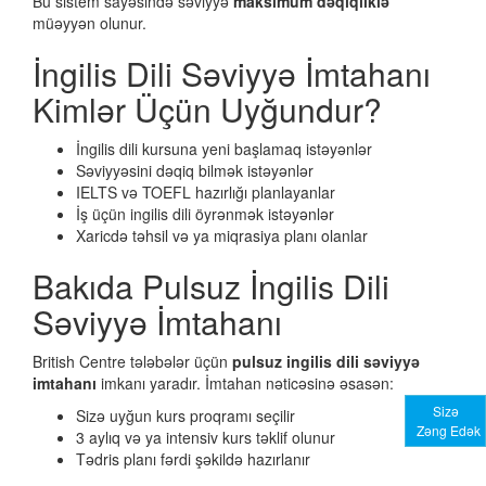
Bu sistem sayəsində səviyyə
maksimum dəqiqliklə
müəyyən olunur.
İngilis Dili Səviyyə İmtahanı
Kimlər Üçün Uyğundur?
İngilis dili kursuna yeni başlamaq istəyənlər
Səviyyəsini dəqiq bilmək istəyənlər
IELTS və TOEFL hazırlığı planlayanlar
İş üçün ingilis dili öyrənmək istəyənlər
Xaricdə təhsil və ya miqrasiya planı olanlar
Bakıda Pulsuz İngilis Dili
Səviyyə İmtahanı
British Centre tələbələr üçün
pulsuz ingilis dili səviyyə
imtahanı
imkanı yaradır. İmtahan nəticəsinə əsasən:
Sizə
Sizə uyğun kurs proqramı seçilir
Zəng Edək
3 aylıq və ya intensiv kurs təklif olunur
Tədris planı fərdi şəkildə hazırlanır