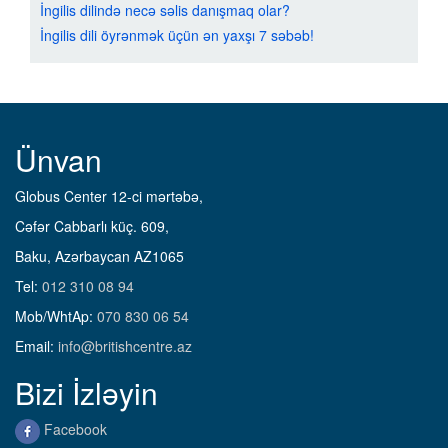
İngilis dilində necə səlis danışmaq olar?
İngilis dili öyrənmək üçün ən yaxşı 7 səbəb!
Ünvan
Globus Center 12-ci mərtəbə,
Cəfər Cabbarlı küç. 609,
Baku, Azərbaycan AZ1065
Tel:
012 310 08 94
Mob/WhtAp:
070 830 06 54
Email:
info@britishcentre.az
Bizi İzləyin
Facebook