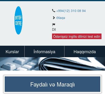
+994(12) 310 08 94
Əlaqə
Dil
Ödənişsiz ingilis dilinizi test edin
Kurslar
İnformasiya
Haqqımızda
Faydalı və Maraqlı