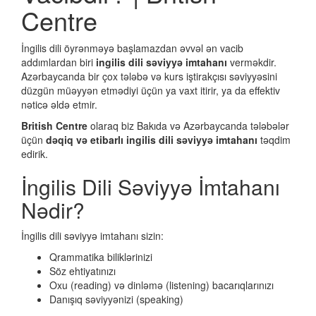
Centre
İngilis dili öyrənməyə başlamazdan əvvəl ən vacib
addımlardan biri
ingilis dili səviyyə imtahanı
verməkdir.
Azərbaycanda bir çox tələbə və kurs iştirakçısı səviyyəsini
düzgün müəyyən etmədiyi üçün ya vaxt itirir, ya da effektiv
nəticə əldə etmir.
British Centre
olaraq biz Bakıda və Azərbaycanda tələbələr
üçün
dəqiq və etibarlı ingilis dili səviyyə imtahanı
təqdim
edirik.
İngilis Dili Səviyyə İmtahanı
Nədir?
İngilis dili səviyyə imtahanı sizin:
Qrammatika biliklərinizi
Söz ehtiyatınızı
Oxu (reading) və dinləmə (listening) bacarıqlarınızı
Danışıq səviyyənizi (speaking)