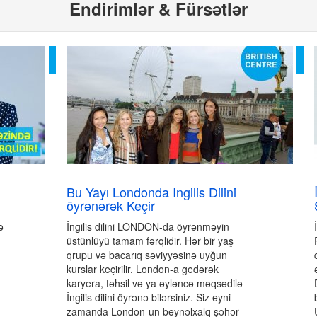
Endirimlər & Fürsətlər
Bu Yayı Londonda Ingilis Dilini
öyrənərək Keçir
ə
İngilis dilini LONDON-da öyrənməyin
üstünlüyü tamam fərqlidir. Hər bir yaş
qrupu və bacarıq səviyyəsinə uyğun
kurslar keçirilir. London-a gedərək
karyera, təhsil və ya əyləncə məqsədilə
İngilis dilini öyrənə bilərsiniz. Siz eyni
zamanda London-un beynəlxalq şəhər