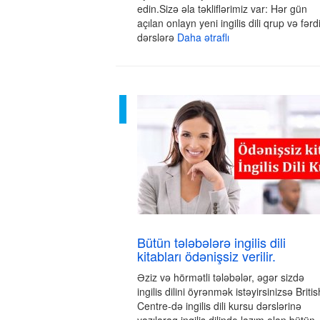
edin.Sizə əla təkliflərimiz var: Hər gün
açılan onlayn yeni ingilis dili qrup və fərd
dərslərə
Daha ətraflı
Bütün tələbələrə ingilis dili
kitabları ödənişsiz verilir.
Əziz və hörmətli tələbələr, əgər sizdə
ingilis dilini öyrənmək istəyirsinizsə Britis
Centre-də ingilis dili kursu dərslərinə