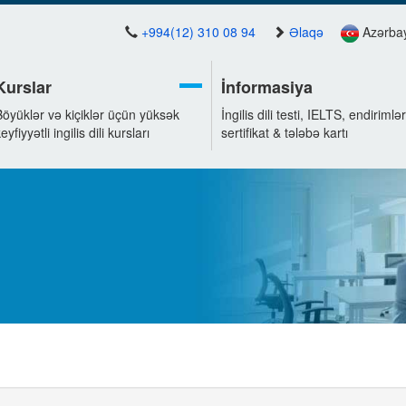
+994(12) 310 08 94
Əlaqə
Azərba
Kurslar
İnformasiya
Böyüklər və kiçiklər üçün yüksək
İngilis dili testi, IELTS, endirimlər
eyfiyyətli ingilis dili kursları
sertifikat & tələbə kartı