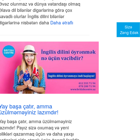
Əvəz olunmaz və dünya vətandaşı olmaq
Əlavə dil bilənlər digərlərinə görə çox
savadlı olurlar İngilis dilini bilənlər
digərlərinə nisbətən daha
Daha ətraflı
Sizə
Zəng Edək
Yay başa çatır, amma
üzülməməyiniz lazımdır!
Yay başa çatır, amma üzülməməyiniz
lazımdır! Payız sizə oxumaq və yeni
bilikləri qazanmaq üçün və daha yaxşı