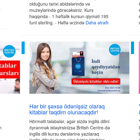
olduğunu tarixi abidələrində və
i
muzeylərində görəcəksiniz. Kurs
haqqında - 1 həftəlik kursun qiyməti 195
funt sterling. - Həftə ərzində
Daha ətraflı
Hər bir şəxsə ödənişsiz olaraq
kitablar təqdim olunacaqdır!
Hörmətli tələbələr, əgər sizdə ingilis dilini
h
öyrənmək istəyirsinizsə British Centre-də
ingilis dili kursu dərslərinə yazılaraq