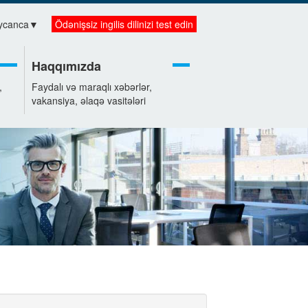
ycanca
▼
Ödənişsiz ingilis dilinizi test edin
Haqqımızda
,
Faydalı və maraqlı xəbərlər,
vakansiya, əlaqə vasitələri