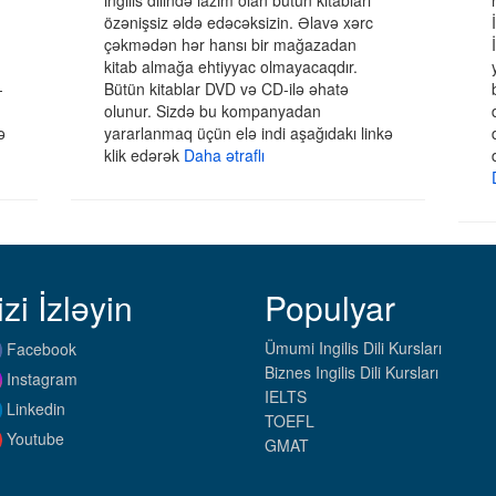
ingilis dilində lazım olan bütün kitabları
özənişsiz əldə edəcəksizin. Əlavə xərc
çəkmədən hər hansı bir mağazadan
kitab almağa ehtiyyac olmayacaqdır.
-
Bütün kitablar DVD və CD-ilə əhatə
olunur. Sizdə bu kompanyadan
ə
yararlanmaq üçün elə indi aşağıdakı linkə
klik edərək
Daha ətraflı
izi İzləyin
Populyar
Ümumi Ingilis Dili Kursları
Facebook
Biznes Ingilis Dili Kursları
Instagram
IELTS
Linkedin
TOEFL
Youtube
GMAT