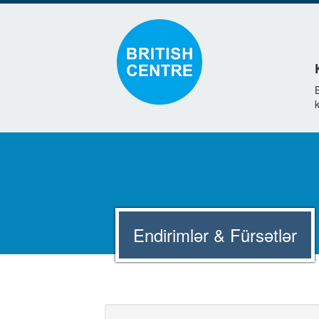
k
Endirimlər & Fürsətlər