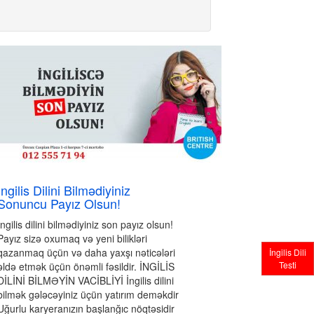
İngilis Dilini Bilmədiyiniz
Sonuncu Payız Olsun!
İngilis dilini bilmədiyiniz son payız olsun!
Payız sizə oxumaq və yeni bilikləri
qazanmaq üçün və daha yaxşı nəticələri
İngilis Dili
Testi
əldə etmək üçün önəmli fəsildir. İNGİLİS
DİLİNİ BİLMƏYİN VACİBLİYİ İngilis dilini
bilmək gələcəyiniz üçün yatırım deməkdir
Uğurlu karyeranızın başlanğıc nöqtəsidir