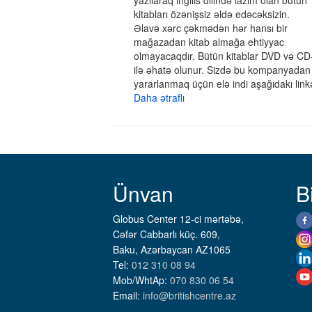
yazılaraq ingilis dilində lazım olan bütün
kitabları özənişsiz əldə edəcəksizin.
Əlavə xərc çəkmədən hər hansı bir
mağazadan kitab almağa ehtiyyac
olmayacaqdır. Bütün kitablar DVD və CD
ilə əhatə olunur. Sizdə bu kompanyadan
yararlanmaq üçün elə indi aşağıdakı link
Daha ətraflı
Ünvan
B
Globus Center 12-ci mərtəbə,
Cəfər Cabbarlı küç. 609,
Baku, Azərbaycan AZ1065
Tel:
012 310 08 94
Mob/WhtAp:
070 830 06 54
Email:
info@britishcentre.az