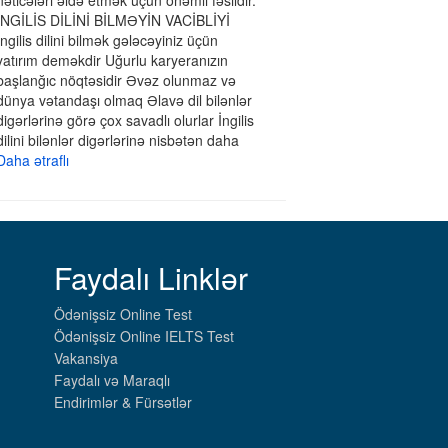
nəticələri əldə etmək üçün önəmli fəsildir.
İNGİLİS DİLİNİ BİLMƏYİN VACİBLİYİ
İngilis dilini bilmək gələcəyiniz üçün
yatırım deməkdir Uğurlu karyeranızın
başlanğıc nöqtəsidir Əvəz olunmaz və
dünya vətandaşı olmaq Əlavə dil bilənlər
digərlərinə görə çox savadlı olurlar İngilis
dilini bilənlər digərlərinə nisbətən daha
Daha ətraflı
Faydalı Linklər
Ödənişsiz Online Test
Ödənişsiz Online IELTS Test
Vakansiya
Faydalı və Maraqlı
Endirimlər & Fürsətlər