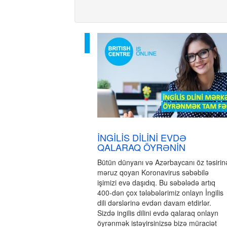
İNGİLİS DİLİNİ EVDƏ
QALARAQ ÖYRƏNİN
Bütün dünyanı və Azərbaycanı öz təsirin
məruz qoyan Koronavirus səbəbilə
işimizi evə daşıdıq. Bu səbələdə artıq
400-dən çox tələbələrimiz onlayn İngilis
dili dərslərinə evdən davam etdirlər.
Sizdə ingilis dilini evdə qalaraq onlayn
öyrənmək istəyirsinizsə bizə müraciət