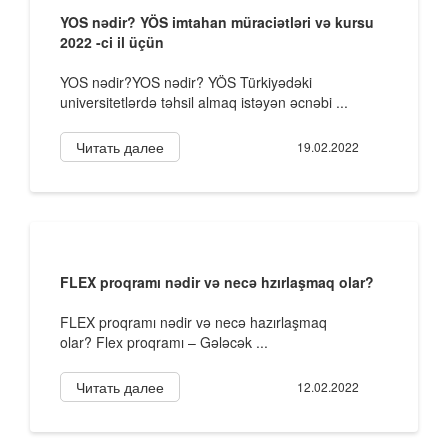
YOS nədir? YÖS imtahan müraciətləri və kursu
2022 -ci il üçün
YOS nədir?YOS nədir? YÖS Türkiyədəki
universitetlərdə təhsil almaq istəyən əcnəbi ...
Читать далее
19.02.2022
FLEX proqramı nədir və necə hzırlaşmaq olar?
FLEX proqramı nədir və necə hazırlaşmaq
olar? Flex proqramı – Gələcək ...
Читать далее
12.02.2022