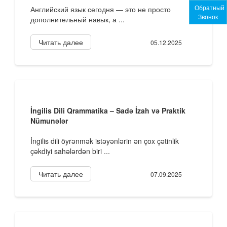
Обратный
Английский язык сегодня — это не просто
Звонок
дополнительный навык, а ...
Читать далее
05.12.2025
İngilis Dili Qrammatika – Sadə İzah və Praktik
Nümunələr
İngilis dili öyrənmək istəyənlərin ən çox çətinlik
çəkdiyi sahələrdən biri ...
Читать далее
07.09.2025