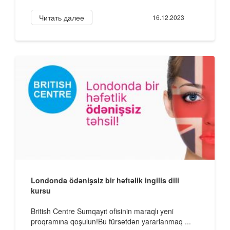
Читать далее
16.12.2023
Londonda ödənişsiz bir həftəlik ingilis dili
kursu
British Centre Sumqayıt ofisinin maraqlı yeni
proqramına qoşulun!Bu fürsətdən yararlanmaq ...