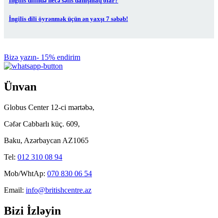
İngilis dilində necə səlis danışmaq olar?
İngilis dili öyrənmək üçün ən yaxşı 7 səbəb!
Bizə yazın- 15% endirim
Ünvan
Globus Center 12-ci mərtəbə,
Cəfər Cabbarlı küç. 609,
Baku, Azərbaycan AZ1065
Tel:
012 310 08 94
Mob/WhtAp:
070 830 06 54
Email:
info@britishcentre.az
Bizi İzləyin