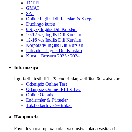
TOEFL
GMAT
SAT
Online Ingilis Dili Kursları & Skype
Duolingo kursu
6-9 yaş Ingilis Dili Kursları
10-12 yaş Ingilis Dili Kursları
12-16 yaş Ingilis Dili Kursları
Korporativ Ingilis Dili Kursları
İndividual Ingilis Dili Kursları
Kursun Broşuru 2023 / 2024
İnformasiya
İngilis dili testi, IELTS, endirimlər, sertifikat & tələbə kartı
Ödənişsiz Online Test
Ödənişsiz Online IELTS Test
Online Ödəniş
Endirimlər & Fürsətlər
Tələbə kartı və Sertifikat
Haqqımızda
Faydalı və maraqlı xəbərlər, vakansiya, əlaqə vasitələri