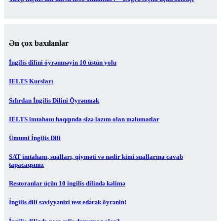
Ən çox baxılanlar
İngilis dilini öyrənməyin 10 üstün yolu
IELTS Kursları
Sıfırdan İngilis Dilini Öyrənmək
IELTS imtahanı haqqında sizə lazım olan məlumatlar
Ümumi İngilis Dili
SAT imtahanı, sualları, qiyməti və nədir kimi suallarına cavab
tapacaqsınız
Restoranlar üçün 10 ingilis dilində kəlimə
İngilis dili səviyyənizi test edərək öyrənin!