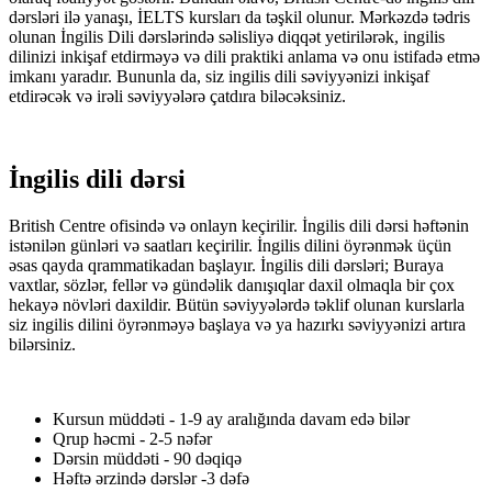
dərsləri ilə yanaşı, İELTS kursları da təşkil olunur. Mərkəzdə tədris
olunan İngilis Dili dərslərində səlisliyə diqqət yetirilərək, ingilis
dilinizi inkişaf etdirməyə və dili praktiki anlama və onu istifadə etmə
imkanı yaradır. Bununla da, siz ingilis dili səviyyənizi inkişaf
etdirəcək və irəli səviyyələrə çatdıra biləcəksiniz.
İngilis dili dərsi
Sizə
Zəng Edək
British Centre ofisində və onlayn keçirilir. İngilis dili dərsi həftənin
istənilən günləri və saatları keçirilir. İngilis dilini öyrənmək üçün
əsas qayda qrammatikadan başlayır. İngilis dili dərsləri; Buraya
vaxtlar, sözlər, fellər və gündəlik danışıqlar daxil olmaqla bir çox
hekayə növləri daxildir. Bütün səviyyələrdə təklif olunan kurslarla
siz ingilis dilini öyrənməyə başlaya və ya hazırkı səviyyənizi artıra
bilərsiniz.
Kursun müddəti - 1-9 ay aralığında davam edə bilər
Qrup həcmi - 2-5 nəfər
Dərsin müddəti - 90 dəqiqə
Həftə ərzində dərslər -3 dəfə