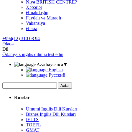
Niyə BRITISH CENTRE?
Xəbərlər
Əməkdaşlıq
Faydalı və Maraqlı
Vakansiya
Əlaqə
+994(12) 310 08 94
Əlaqə
Dil
Ödənişsiz ingilis dilinizi test edin
Azərbaycanca
▼
English
Русский
Axtar
Kurslar
Ümumi Ingilis Dili Kursları
Biznes Ingilis Dili Kursları
IELTS
TOEFL
GMAT