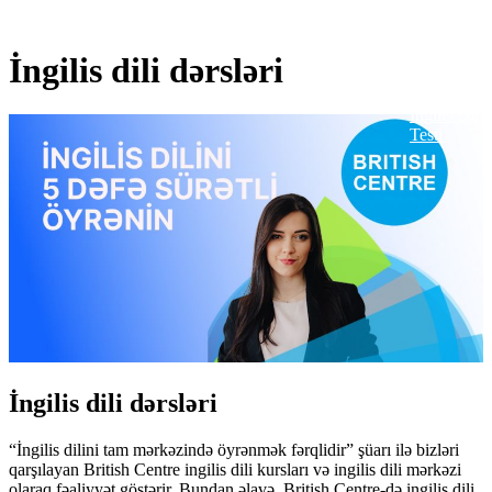
İngilis dili dərsləri
İngilis Dili
Testi
İngilis dili dərsləri
“İngilis dilini tam mərkəzində öyrənmək fərqlidir” şüarı ilə bizləri
qarşılayan British Centre ingilis dili kursları və ingilis dili mərkəzi
olaraq fəaliyyət göstərir. Bundan əlavə, British Centre-də ingilis dili