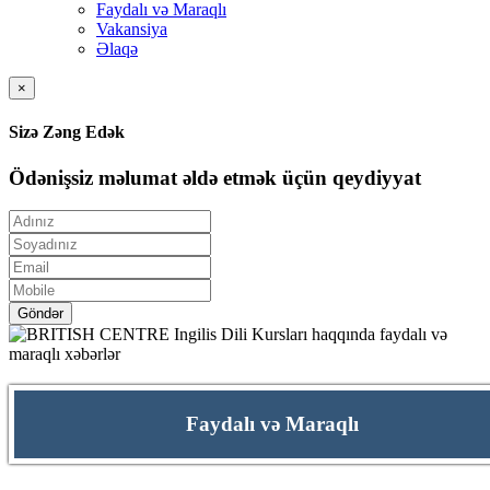
Faydalı və Maraqlı
Vakansiya
Əlaqə
×
Sizə Zəng Edək
Ödənişsiz məlumat əldə etmək üçün qeydiyyat
Göndər
Faydalı və Maraqlı