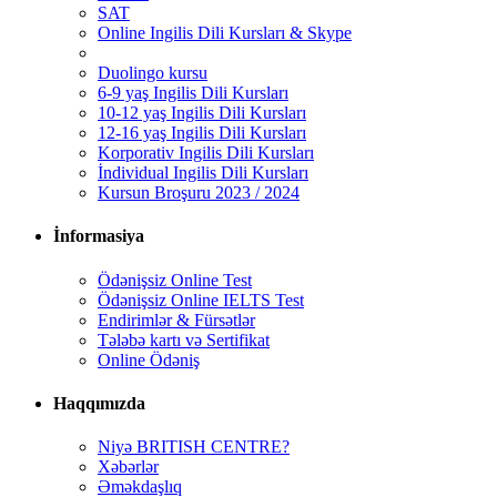
SAT
Online Ingilis Dili Kursları & Skype
Duolingo kursu
6-9 yaş Ingilis Dili Kursları
10-12 yaş Ingilis Dili Kursları
12-16 yaş Ingilis Dili Kursları
Korporativ Ingilis Dili Kursları
İndividual Ingilis Dili Kursları
Kursun Broşuru 2023 / 2024
İnformasiya
Ödənişsiz Online Test
Ödənişsiz Online IELTS Test
Endirimlər & Fürsətlər
Tələbə kartı və Sertifikat
Online Ödəniş
Haqqımızda
Niyə BRITISH CENTRE?
Xəbərlər
Əməkdaşlıq