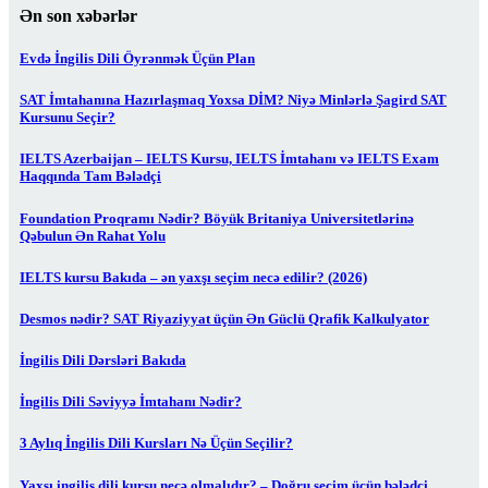
Ən son xəbərlər
Evdə İngilis Dili Öyrənmək Üçün Plan
SAT İmtahanına Hazırlaşmaq Yoxsa DİM? Niyə Minlərlə Şagird SAT
Kursunu Seçir?
IELTS Azerbaijan – IELTS Kursu, IELTS İmtahanı və IELTS Exam
Haqqında Tam Bələdçi
Foundation Proqramı Nədir? Böyük Britaniya Universitetlərinə
Qəbulun Ən Rahat Yolu
IELTS kursu Bakıda – ən yaxşı seçim necə edilir? (2026)
Desmos nədir? SAT Riyaziyyat üçün Ən Güclü Qrafik Kalkulyator
İngilis Dili Dərsləri Bakıda
İngilis Dili Səviyyə İmtahanı Nədir?
3 Aylıq İngilis Dili Kursları Nə Üçün Seçilir?
Yaxşı ingilis dili kursu necə olmalıdır? – Doğru seçim üçün bələdçi