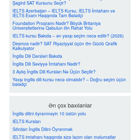
Şagird SAT Kursunu Seçir?
IELTS Azerbaijan – IELTS Kursu, IELTS İmtahanı və
IELTS Exam Haqqında Tam Bələdçi
Foundation Proqramı Nədir? Böyük Britaniya
Universitetlərinə Qəbulun Ən Rahat Yolu
IELTS kursu Bakıda – ən yaxşı seçim necə edilir? (2026)
Desmos nədir? SAT Riyaziyyat üçün Ən Güclü Qrafik
Kalkulyator
İngilis Dili Dərsləri Bakıda
İngilis Dili Səviyyə İmtahanı Nədir?
3 Aylıq İngilis Dili Kursları Nə Üçün Seçilir?
Yaxşı ingilis dili kursu necə olmalıdır? – Doğru seçim üçün
bələdçi
Ən çox baxılanlar
İngilis dilini öyrənməyin 10 üstün yolu
IELTS Kursları
Sıfırdan İngilis Dilini Öyrənmək
IELTS imtahanı haqqında sizə lazım olan məlumatlar