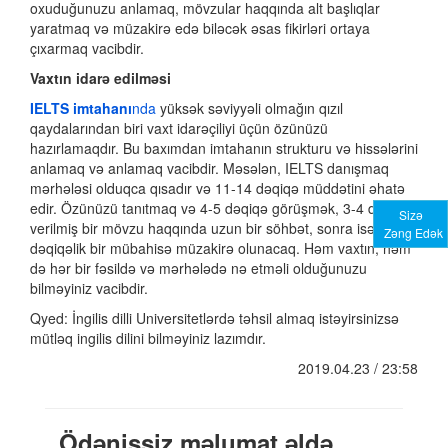
oxuduğunuzu anlamaq, mövzular haqqında alt başlıqlar
yaratmaq və müzakirə edə biləcək əsas fikirləri ortaya
çıxarmaq vacibdir.
Vaxtın idarə edilməsi
IELTS imtahanı
nda
yüksək səviyyəli olmağın qızıl
qaydalarından biri vaxt idarəçiliyi üçün özünüzü
hazırlamaqdır. Bu baxımdan imtahanın strukturu və hissələrini
anlamaq və anlamaq vacibdir. Məsələn, IELTS danışmaq
mərhələsi olduqca qısadır və 11-14 dəqiqə müddətini əhatə
edir. Özünüzü tanıtmaq və 4-5 dəqiqə görüşmək, 3-4 dəqiqə
Sizə
verilmiş bir mövzu haqqında uzun bir söhbət, sonra isə 4-5
Zəng Edək
dəqiqəlik bir mübahisə müzakirə olunacaq. Həm vaxtın, həm
də hər bir fəsildə və mərhələdə nə etməli olduğunuzu
bilməyiniz vacibdir.
Qyed: İngilis dilli Universitetlərdə təhsil almaq istəyirsinizsə
mütləq ingilis dilini bilməyiniz lazımdır.
2019.04.23 / 23:58
Ödənişsiz məlumat əldə