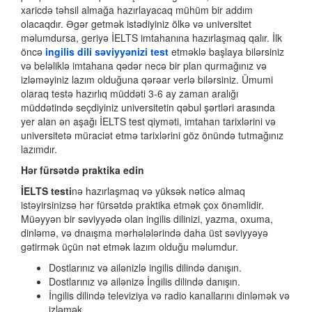
xaricdə təhsil almağa hazırlayacaq mühüm bir addım
olacaqdır. Əgər getmək istədiyiniz ölkə və universitet
məlumdursa, geriyə İELTS imtahanına hazırlaşmaq qalır. İlk
öncə
ingilis dili səviyyənizi test
etməklə başlaya bilərsiniz
və beləliklə imtahana qədər necə bir plan qurmağınız və
izləməyiniz lazım olduğuna qərəar verlə bilərsiniz. Ümumi
olaraq testə hazırlıq müddəti 3-6 ay zaman aralığı
müddətində seçdiyiniz universitetin qəbul şərtləri arasında
yer alan ən aşağı İELTS test qiyməti, imtahan tarixlərini və
universitetə müraciət etmə tarixlərini göz önündə tutmağınız
lazımdır.
Hər fürsətdə praktika edin
İELTS testi
nə hazırlaşmaq və yüksək nəticə almaq
istəyirsinizsə hər fürsətdə praktika etmək çox önəmlidir.
Müəyyən bir səviyyədə olan ingilis dilinizi, yazma, oxuma,
dinləmə, və dnaışma mərhələlərində daha üst səviyyəyə
gətirmək üçün nət etmək lazım olduğu məlumdur.
Dostlarınız və ailənizlə ingilis dilində danışın.
Dostlarınız və ailənizə İngilis dilində danışın.
İngilis dilində televiziya və radio kanallarını dinləmək və
izləmək.