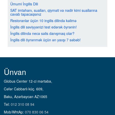
Ümumi İngilis Dili
SAT imtahanı, sualları, qiyməti və nədir kimi suallarına
cavab tapacaqsınız
Restoranlar üçün 10 ingilis dilində kəlimə
İngilis dili səviyyənizi test edərək öyrənin!
İngilis dilində necə səlis danışmaq olar?
İngilis dili öyrənmək üçün ən yaxşı 7 səbəb!
Ünvan
Globus Center 12-ci mərtəbə,
Cəfər Cabbarlı küç. 609,
Baku, Azərbaycan AZ1065
Tel:
012 310 08 94
Mob/WhtAp:
070 830 06 54