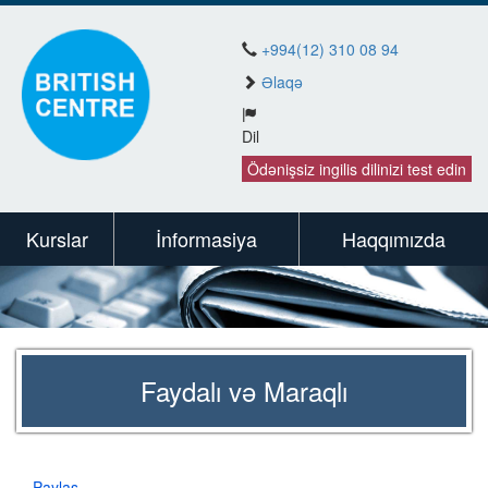
+994(12) 310 08 94
Əlaqə
Dil
Ödənişsiz ingilis dilinizi test edin
Kurslar
İnformasiya
Haqqımızda
Faydalı və Maraqlı
Paylaş