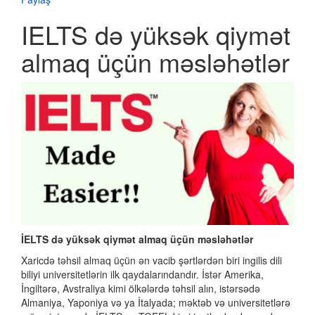
IELTS də yüksək qiymət
almaq üçün məsləhətlər
İELTS də yüksək qiymət almaq üçün məsləhətlər
Xaricdə təhsil almaq üçün ən vacib şərtlərdən biri ingilis dili
biliyi universitetlərin ilk qaydalarındandır. İstər Amerika,
İngiltərə, Avstraliya kimi ölkələrdə təhsil alın, istərsədə
Almaniya, Yaponiya və ya İtalyada; məktəb və universitetlərə