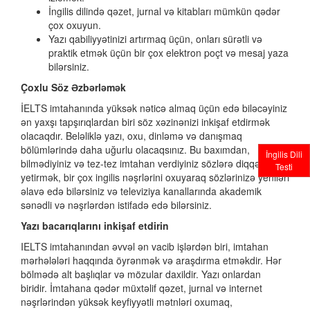
İngilis dilində qəzet, jurnal və kitabları mümkün qədər
çox oxuyun.
Yazı qabiliyyətinizi artırmaq üçün, onları sürətli və
praktik etmək üçün bir çox elektron poçt və mesaj yaza
bilərsiniz.
Çoxlu Söz Əzbərləmək
İELTS imtahanında yüksək nəticə almaq üçün edə biləcəyiniz
ən yaxşı tapşırıqlardan biri söz xəzinənizi inkişaf etdirmək
olacaqdır. Beləliklə yazı, oxu, dinləmə və danışmaq
bölümlərində daha uğurlu olacaqsınız. Bu baxımdan,
İngilis Dili
bilmədiyiniz və tez-tez imtahan verdiyiniz sözlərə diqqət
Testi
yetirmək, bir çox ingilis nəşrlərini oxuyaraq sözlərinizə yeniləri
əlavə edə bilərsiniz və televiziya kanallarında akademik
sənədli və nəşrlərdən istifadə edə bilərsiniz.
Yazı bacarıqlarını inkişaf etdirin
IELTS imtahanından əvvəl ən vacib işlərdən biri, imtahan
mərhələləri haqqında öyrənmək və araşdırma etməkdir. Hər
bölmədə alt başlıqlar və mözular daxildir. Yazı onlardan
biridir. İmtahana qədər müxtəlif qəzet, jurnal və internet
nəşrlərindən yüksək keyfiyyətli mətnləri oxumaq,