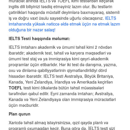
müraciət anında İELTS və TOEFL kimi testlərdən keçərək
ingilis dili biliyinizi təsdiq etməyiniz lazım olur. Bu testlərin
çətinlikləri haqqında müxtəlif deyimlərə baxmayaraq, sistemli
iş və doğru vaxt üsulu sayəsində uğurlu olacaqsınız.
IELTS
imtahanında yüksək nəticcə əldə etmək üçün nə etmək lazım
olduğuna bir nəzər salaq!
IELTS Testi haqqında məlumat:
IELTS imtahanı akademik və ümumi təhsil kimi 2 növdən
ibarətdir; akademik test, təhsil və karyera məqsədləri və
ümumi test staj və ya immiqrasiya kimi qeyri-akademik
proqramlar üçün etibarlıdır. Hər iki test də danışma, yazma,
oxu və dinləmə qabiliyyətlərinin qiymətləndirildiyi dörd
hissədən ibarətdir. IELTS testi Avstraliya, Böyük Britaniya,
Kanada, Yeni Zelandiya, İrlandiya və Amerikada keçirilən
TOEFL
testi kimi ölkələrdə bütün təhsil müəssisələri
tərəfindən qəbul edilir. Eyni zamanda imtahan; Avstraliya,
Kanada və Yeni Zelandiyaya olan immiqrasiya müraciətləri
üçün məcburidir.
Plan qurun
Xaricdə təhsil almaq istəyirsinizsə, qızıl qayda planlı və
proqramlı oxumaqdan keçir. Buna görə də, İELTS testi sizi