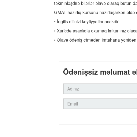
təkminləşdirə bilərlər əlavə olaraq bütün də
GMAT hazırlıq kursunu hazırlaşarkən əldə 
• İngilis dilinizi keyfiyyətlənəcəkdir
• Xaricdə asanlıqla oxumaq imkanınız olac
• Əlavə ödəniş etmədən imtahana yenidən
Ödənişsiz məlumat ə