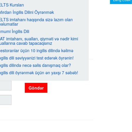
ELTS Kursları
ıfırdan İngilis Dilini Öyrənmək
ELTS imtahanı haqqında sizə lazım olan
əlumatlar
mumi İngilis Dili
AT imtahanı, sualları, qiyməti və nədir kimi
uallarına cavab tapacaqsınız
estoranlar üçün 10 ingilis dilində kəlimə
ngilis dili səviyyənizi test edərək öyrənin!
ngilis dilində necə səlis danışmaq olar?
ngilis dili öyrənmək üçün ən yaxşı 7 səbəb!
Göndər