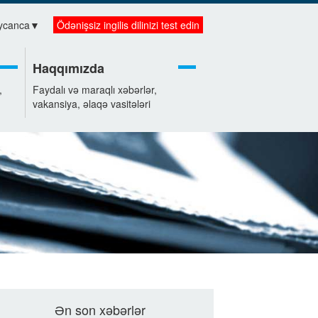
ycanca
▼
Ödənişsiz ingilis dilinizi test edin
Haqqımızda
,
Faydalı və maraqlı xəbərlər,
vakansiya, əlaqə vasitələri
Ən son xəbərlər