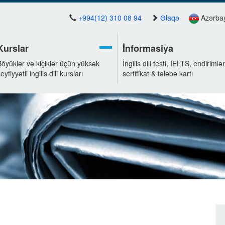
+994(12) 310 08 94
Əlaqə
Azərba
Kurslar
İnformasiya
Böyüklər və kiçiklər üçün yüksək
İngilis dili testi, IELTS, endirimlər
eyfiyyətli ingilis dili kursları
sertifikat & tələbə kartı