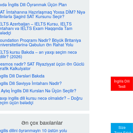
vdə İngilis Dili Öyrənmək Üçün Plan
AT İmtahanına Hazırlaşmaq Yoxsa DİM? Niyə
inlərlə Şagird SAT Kursunu Seçir?
ELTS Azerbaijan – IELTS Kursu, IELTS
mtahanı və IELTS Exam Haqqında Tam
ələdçi
oundation Proqramı Nədir? Böyük Britaniya
niversitetlərinə Qəbulun Ən Rahat Yolu
ELTS kursu Bakıda – ən yaxşı seçim necə
dilir? (2026)
esmos nədir? SAT Riyaziyyat üçün Ən Güclü
rafik Kalkulyator
ngilis Dili Dərsləri Bakıda
İngilis Dili
ngilis Dili Səviyyə İmtahanı Nədir?
Testi
 Aylıq İngilis Dili Kursları Nə Üçün Seçilir?
axşı ingilis dili kursu necə olmalıdır? – Doğru
eçim üçün bələdçi
Ən çox baxılanlar
Sizə
ngilis dilini öyrənməyin 10 üstün yolu
Zəng Edək