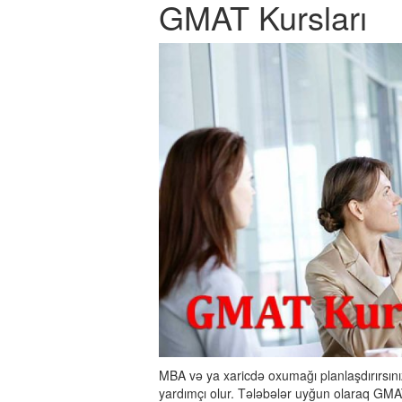
GMAT Kursları
MBA və ya xaricdə oxumağı planlaşdırırsını
yardımçı olur. Tələbələr uyğun olaraq GMAT h