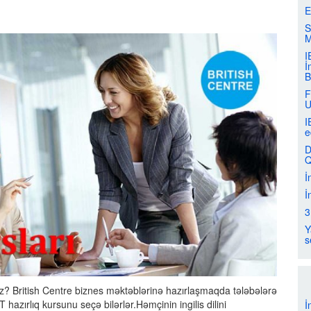
E
S
M
I
İ
B
F
U
I
e
D
Q
İ
İ
3
Y
s
z? British Centre biznes məktəblərinə hazırlaşmaqda tələbələrə
azırlıq kursunu seçə bilərlər.Həmçinin ingilis dilini
İ