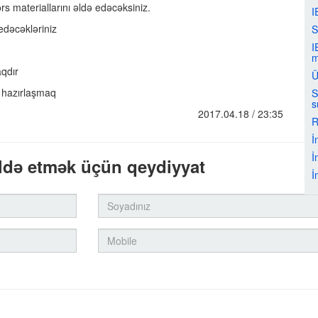
rs materiallarını əldə edəcəksiniz.
I
edəcəkləriniz
S
I
m
aqdır
Ü
 hazırlaşmaq
S
s
2017.04.18 / 23:35
R
İ
İ
ldə etmək üçün qeydiyyat
İ