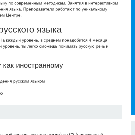
зыку по современным методикам. Занятия в интерактивном
ения языка. Преподаватели работают по уникальному
ем Центре.
русского языка
 На каждый уровень, в среднем понадобится 4 месяца
 уровень, ты легко сможешь понимать русскую речь и
 как иностранному
адения русским языком
лю
альный уровень русского языка) до С2 (продвинутый