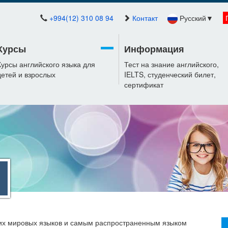
+994(12) 310 08 94
Контакт
Русский
▼
Курсы
Информация
Курсы английского языка для
Тест на знание английского,
детей и взрослых
IELTS, студенческий билет,
сертификат
ших мировых языков и самым распространенным языком