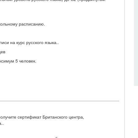
кольному расписанию.
иси на курс русского языка..
цев
ксимум 5 человек.
получите сертификат Британского центра,
..